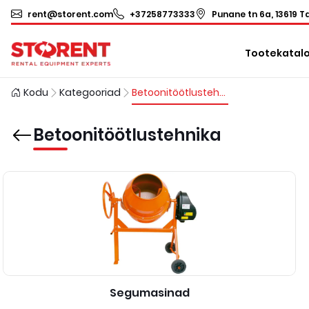
rent@storent.com
+37258773333
Punane tn 6a, 13619 Ta
Tootekatal
Kodu
Kategooriad
Betoonitöötlustehnika
Betoonitöötlustehnika
Segumasinad