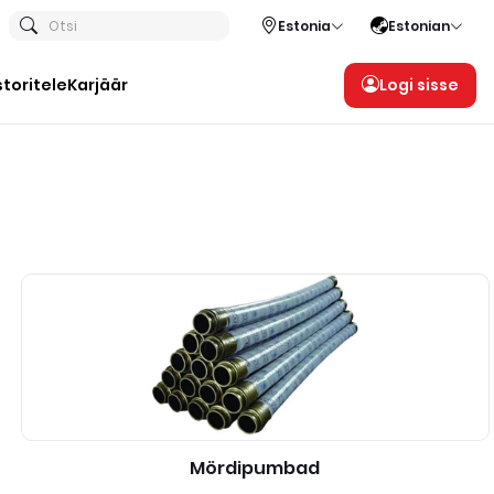
Otsi
Estonia
Estonian
storitele
Karjäär
Logi sisse
Mördipumbad