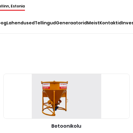
llinn, Estonia
oog
Lahendused
Tellingud
Generaatorid
Meist
Kontaktid
Inve
Betoonikolu