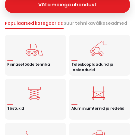
Võta meiega ühendust
Populaarsed kategooriad
Suur tehnika
Väikeseadmed
Pinnasetööde tehnika
Teleskooplaadurid ja
laolaadurid
Tõstukid
Alumiiniumtornid ja redelid