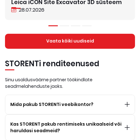
Leica iCON Site Excavator 3D süsteem
28.07.2026
Vaata kõiki uudiseid
STORENTi renditeenused
Sinu usaldusväärne partner töökindlate
seadmelahenduste jaoks.
Mida pakub STORENTi veebikontor?
Kas STORENT pakub rentimiseks unikaalseid või
haruldasi seadmeid?