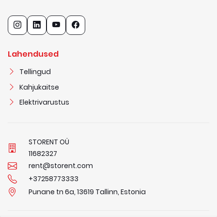
Lahendused
Tellingud
Kahjukaitse
Elektrivarustus
STORENT OÜ
1
1
6
8
2
3
2
7
rent@storent.com
+37258773333
Punane tn 6a, 13619 Tallinn, Estonia