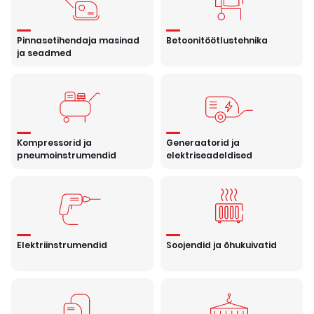
Pinnasetihendaja masinad
Betoonitöötlustehnika
ja seadmed
Kompressorid ja
Generaatorid ja
pneumoinstrumendid
elektriseadeldised
Elektriinstrumendid
Soojendid ja õhukuivatid