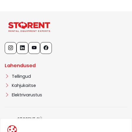
Lahendused
Tellingud
Kahjukaitse
Elektrivarustus
STORENT OÜ
1
1
6
8
2
3
2
7