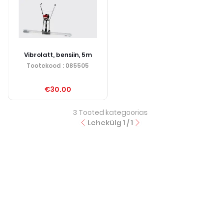
Vibrolatt, bensiin, 5m
Tootekood
: 085505
€30.00
3
Tooted kategoorias
Lehekülg
1
/
1