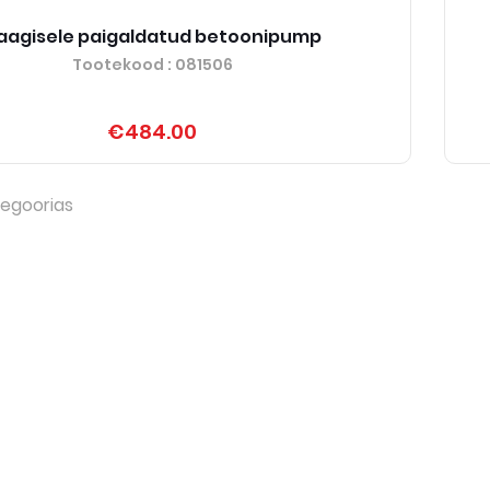
aagisele paigaldatud betoonipump
Tootekood
: 081506
€484.00
egoorias