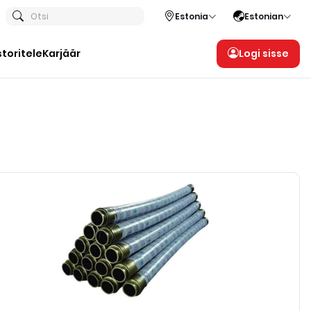
Otsi
Estonia
Estonian
storitele
Karjäär
Logi sisse