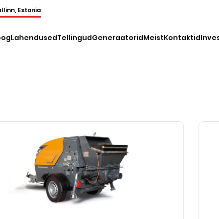
llinn, Estonia
oog
Lahendused
Tellingud
Generaatorid
Meist
Kontaktid
Inve