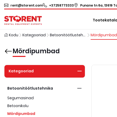
rent@storent.com
+37258773333
Punane tn 6a, 13619 Ta
Tootekatal
Kodu
Kategooriad
Betoonitöötlustehnika
Mördipumbad
Mördipumbad
Kategooriad
Betoonitöötlustehnika
Segumasinad
Betoonikolu
Mördipumbad