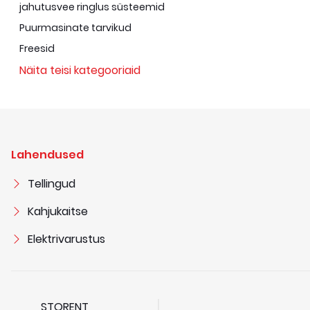
jahutusvee ringlus süsteemid
Puurmasinate tarvikud
Freesid
Näita teisi kategooriaid
Lahendused
Tellingud
Kahjukaitse
Elektrivarustus
STORENT