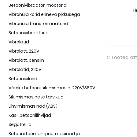
Betoonivibraatori mootorid
H
Vibronuia kõrid erineva pikkusega
Vibronuia transformaatorid
Betoonivibraatorid
Vibrolatid
Vibrolatt, 220V
2
Tooted kat
Vibrolatt, bensiin
Vibrolatid, 220V
Betoonisilurid
Värske betooni silumismasin, 220V/380V
Silumismasinate tarvikud
Lihvimismasinad (ABS)
Käsi-betoonilihvijad
Segutrellid
Betooni teemantpuurmasinad ja