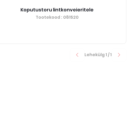
Koputustoru lintkonveieritele
Tootekood
: 081520
Lehekülg
1
/
1