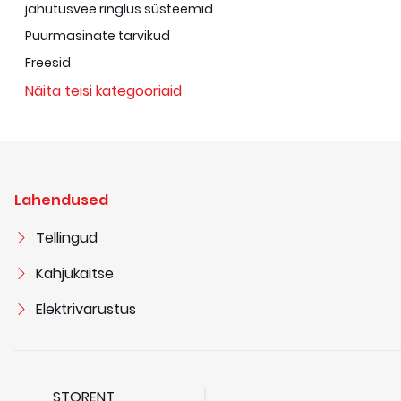
jahutusvee ringlus süsteemid
Puurmasinate tarvikud
Freesid
Näita teisi kategooriaid
Lahendused
Tellingud
Kahjukaitse
Elektrivarustus
STORENT