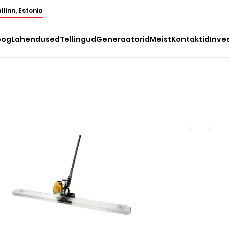
llinn, Estonia
oog
Lahendused
Tellingud
Generaatorid
Meist
Kontaktid
Inve