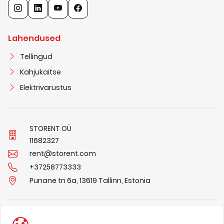
Lahendused
Tellingud
Kahjukaitse
Elektrivarustus
STORENT OÜ
1
1
6
8
2
3
2
7
rent@storent.com
+37258773333
Punane tn 6a, 13619 Tallinn, Estonia