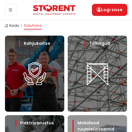
Logi sisse
Kodu
Solutions
Kahjukaitse
Tellingud
Elektrivarustus
Mobiilsed
ruumisüsteemid