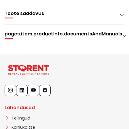
Toote saadavus
pages.item.productInfo.documentsAndManuals
Lahendused
Tellingud
Kahjukaitse