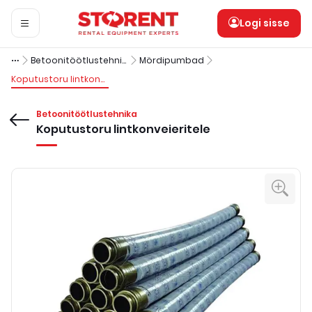
Logi sisse
Betoonitöötlustehnika
Mördipumbad
Koputustoru lintkonveieritele
Betoonitöötlustehnika
Koputustoru lintkonveieritele