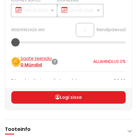
KUUPÄEV ALATES
KUUPÄEVANI
Rendipäevad
RENDIPÄEVADE ARV
Saate teenida
ALLAHINDLUS
0%
0
Mündid
Päevahind teie rendipäevadele
€0.00
Koguhind
(
ilma KM-ta
)
€0.00
Logi sisse
Tooteinfo