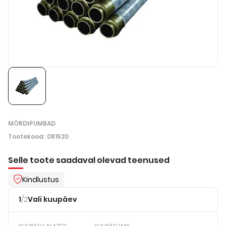
MÖRDIPUMBAD
Tootekood
:
081520
Selle toote saadaval olevad teenused
Kindlustus
1
/
2
Vali kuupäev