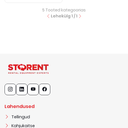
5
Tooted kategoorias
Lehekülg
1
/
1
Lahendused
Tellingud
Kahjukaitse