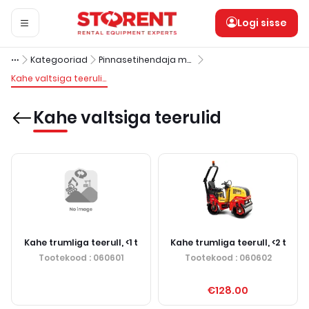
Logi sisse
Kategooriad
Pinnasetihendaja masinad ja seadmed
Kahe valtsiga teerulid
Kahe valtsiga teerulid
Kahe trumliga teerull, <1 t
Kahe trumliga teerull, <2 t
Tootekood
: 060601
Tootekood
: 060602
€128.00