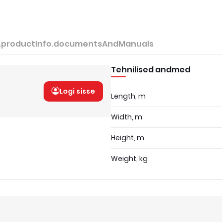
.productInfo.documentsAndManuals
Tehnilised andmed
Logi sisse
Length, m
Width, m
Height, m
Weight, kg