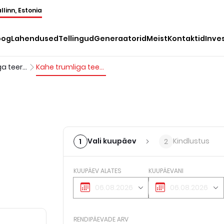
llinn, Estonia
oog
Lahendused
Tellingud
Generaatorid
Meist
Kontaktid
Inve
Kahe valtsiga teerulid
Kahe trumliga teerull, <1 t
Vali kuupäev
Kindlustus
1
2
KUUPÄEV ALATES
KUUPÄEVANI
RENDIPÄEVADE ARV