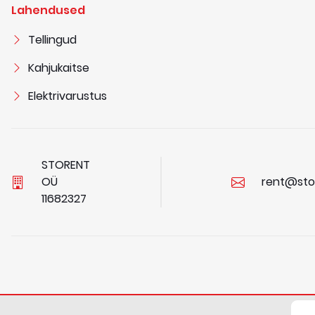
Lahendused
Tellingud
Kahjukaitse
Elektrivarustus
STORENT
OÜ
rent@sto
1
1
6
8
2
3
2
7