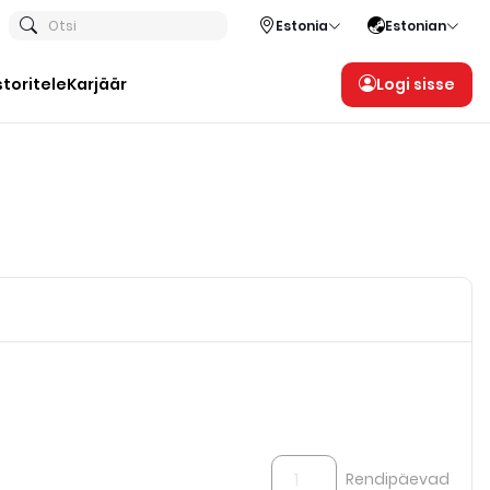
Otsi
Estonia
Estonian
storitele
Karjäär
Logi sisse
Rendipäevad