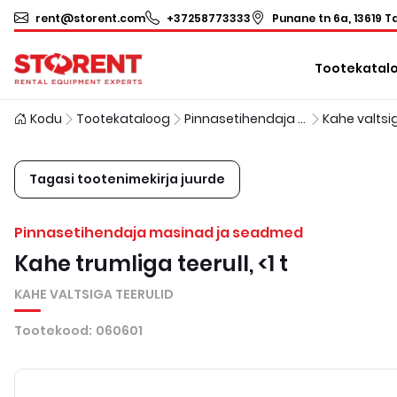
rent@storent.com
+37258773333
Punane tn 6a, 13619 Ta
Tootekatal
Kodu
Tootekataloog
Pinnasetihendaja masinad ja seadmed
Tagasi tootenimekirja juurde
Pinnasetihendaja masinad ja seadmed
Kahe trumliga teerull, <1 t
KAHE VALTSIGA TEERULID
Tootekood
:
060601