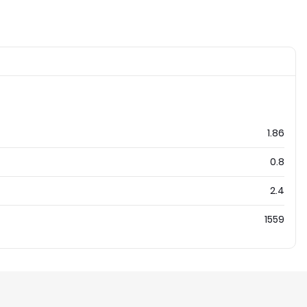
1.86
0.8
2.4
1559