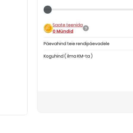
Saate teenida
0
Mündid
Päevahind teie rendipäevadele
Koguhind
(
ilma KM-ta
)