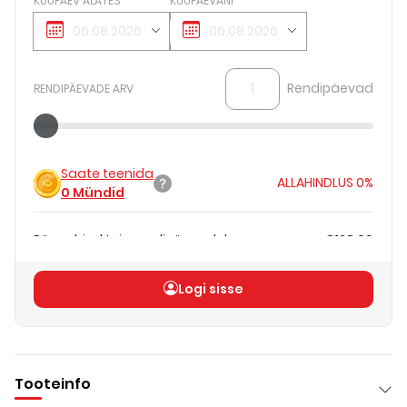
KUUPÄEV ALATES
KUUPÄEVANI
Rendipäevad
RENDIPÄEVADE ARV
Saate teenida
ALLAHINDLUS
0%
0
Mündid
Päevahind teie rendipäevadele
€128.00
Koguhind
(
ilma KM-ta
)
€128.00
Logi sisse
Tooteinfo