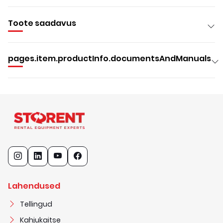
Toote saadavus
pages.item.productInfo.documentsAndManuals
Lahendused
Tellingud
Kahjukaitse