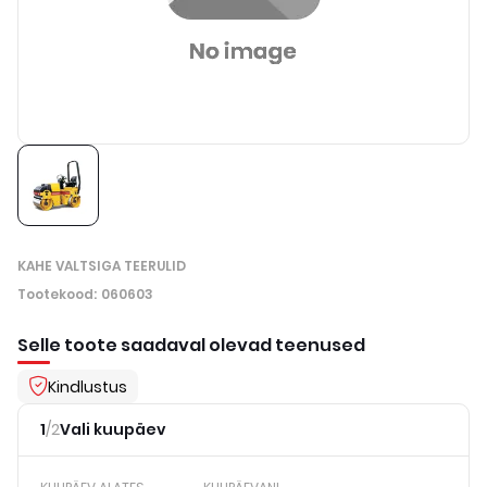
KAHE VALTSIGA TEERULID
Tootekood
:
060603
Selle toote saadaval olevad teenused
Kindlustus
1
/
2
Vali kuupäev