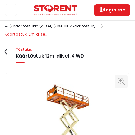
Logi sisse
Käärtõstukid (diisel)
Iseliikuv käärtõstuk, platvormiga (diisel, 4 WD), 12m
Käärtõstuk 12m, diisel, 4 WD
Tõstukid
Käärtõstuk 12m, diisel, 4 WD