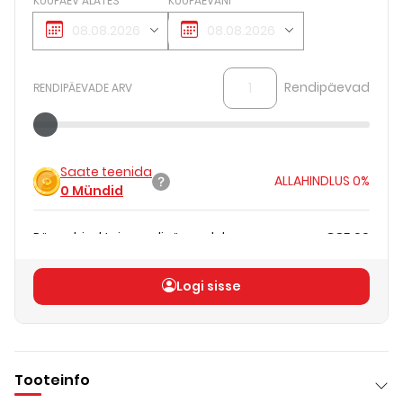
KUUPÄEV ALATES
KUUPÄEVANI
Rendipäevad
RENDIPÄEVADE ARV
Saate teenida
ALLAHINDLUS
0%
0
Mündid
Päevahind teie rendipäevadele
€85.00
Koguhind
(
ilma KM-ta
)
€85.00
Logi sisse
Tooteinfo