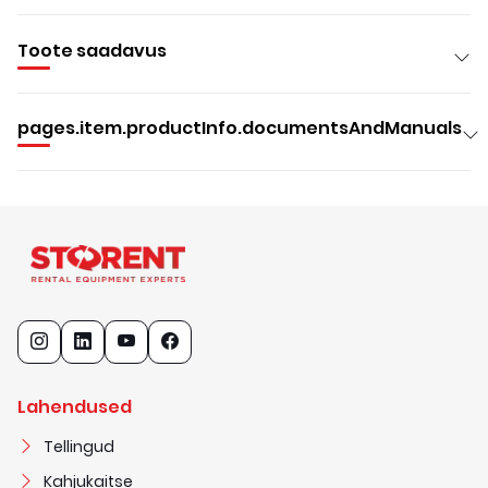
Toote saadavus
pages.item.productInfo.documentsAndManuals
Lahendused
Tellingud
Kahjukaitse