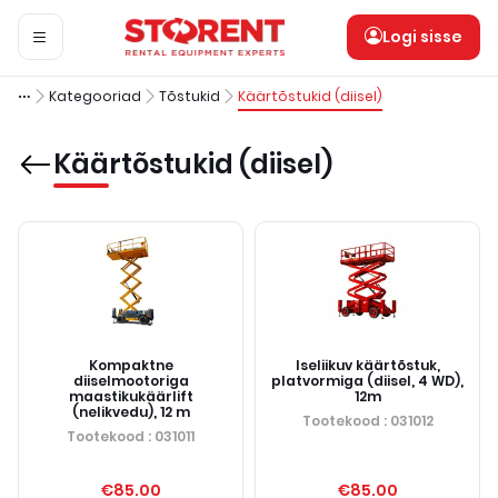
Logi sisse
Kategooriad
Tõstukid
Käärtõstukid (diisel)
Käärtõstukid (diisel)
Kompaktne
Iseliikuv käärtõstuk,
diiselmootoriga
platvormiga (diisel, 4 WD),
maastikukäärlift
12m
(nelikvedu), 12 m
Tootekood
: 031012
Tootekood
: 031011
€85.00
€85.00