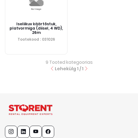
Iseliikuv käärtõstuk,
platvormiga (diisel, 4 WD),
26m
Tootekood
: 031026
9
Tooted kategoorias
Lehekülg
1
/
1