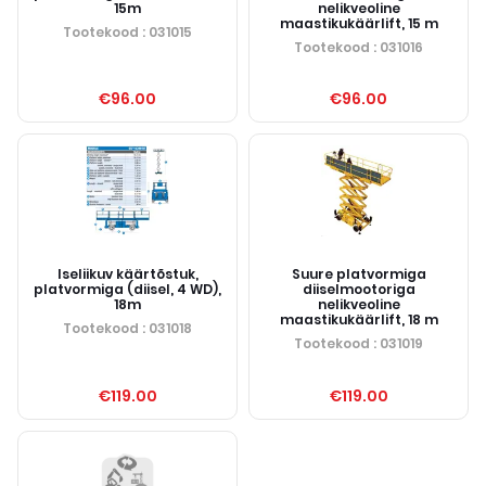
15m
nelikveoline
maastikukäärlift, 15 m
Tootekood
: 031015
Tootekood
: 031016
€96.00
€96.00
Iseliikuv käärtõstuk,
Suure platvormiga
platvormiga (diisel, 4 WD),
diiselmootoriga
18m
nelikveoline
maastikukäärlift, 18 m
Tootekood
: 031018
Tootekood
: 031019
€119.00
€119.00