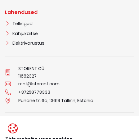
Lahendused
Tellingud
Kahjukaitse
Elektrivarustus
STORENT OÜ
1
1
6
8
2
3
2
7
rent@storent.com
+37258773333
Punane tn 6a, 13619 Tallinn, Estonia
Privaatsuspõhimõtted
Tingimused