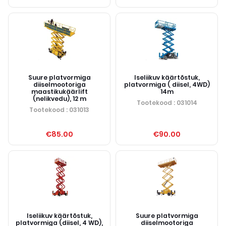
Suure platvormiga
Iseliikuv käärtõstuk,
diiselmootoriga
platvormiga ( diisel, 4WD)
maastikukäärlift
14m
(nelikvedu), 12 m
Tootekood
: 031014
Tootekood
: 031013
€85.00
€90.00
Iseliikuv käärtõstuk,
Suure platvormiga
platvormiga (diisel, 4 WD),
diiselmootoriga