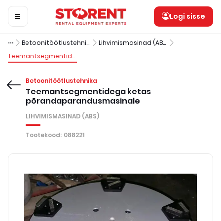
Logi sisse
Betoonitöötlustehnika
Lihvimismasinad (ABS)
Teemantsegmentidega ketas põrandaparandusmasinale
Betoonitöötlustehnika
Teemantsegmentidega ketas
põrandaparandusmasinale
LIHVIMISMASINAD (ABS)
Tootekood
:
088221