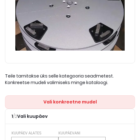
Teile tarnitakse üks selle kategooria seadmetest.
Konkreetse mudeli valimiseks minge kataloogi.
Vali konkreetne mudel
1
/
2
Vali kuupäev
KUUPÄEV ALATES
KUUPÄEVANI