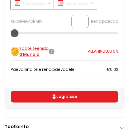
Rendipäevad
RENDIPÄEVADE ARV
Saate teenida
ALLAHINDLUS
0%
0
Mündid
Päevahind teie rendipäevadele
€0.02
Koguhind
(
ilma KM-ta
)
€0.02
Logi sisse
Tooteinfo