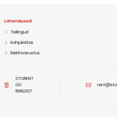
Lahendused
Tellingud
Kahjukaitse
Elektrivarustus
STORENT
OÜ
rent@sto
1
1
6
8
2
3
2
7