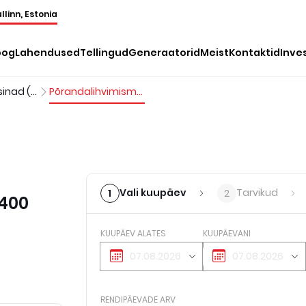
llinn, Estonia
oog
Lahendused
Tellingud
Generaatorid
Meist
Kontaktid
Inve
Lihvimismasinad (ABS)
Põrandalihvimismasin kettaga, d=400 mm, 230 V
Vali kuupäev
Tarvikud
1
2
=400
KUUPÄEV ALATES
KUUPÄEVANI
RENDIPÄEVADE ARV