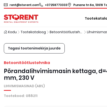
rent@storent.com
+37258773333
Punane tn 6a, 13619 Ta
Tootekatal
Kodu
Tootekataloog
Betoonitöötlustehnika
Tagasi tootenimekirja juurde
Betoonitöötlustehnika
Põrandalihvimismasin kettaga, d
mm, 230 V
LIHVIMISMASINAD (ABS)
Tootekood
:
088211