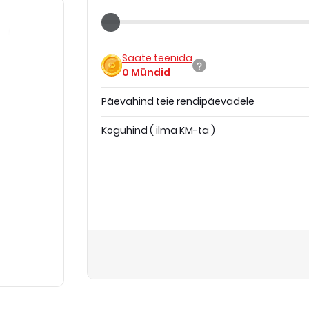
Saate teenida
0
Mündid
Päevahind teie rendipäevadele
Koguhind
(
ilma KM-ta
)