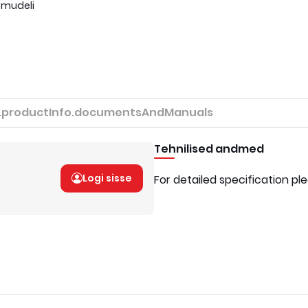
 mudeli
.productInfo.documentsAndManuals
Tehnilised andmed
Logi sisse
For detailed specification pl