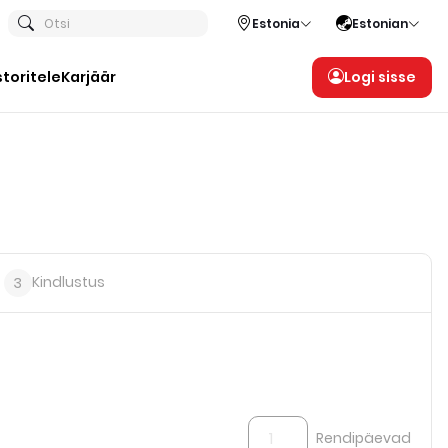
Otsi
Estonia
Estonian
storitele
Karjäär
Logi sisse
Kindlustus
3
Rendipäevad