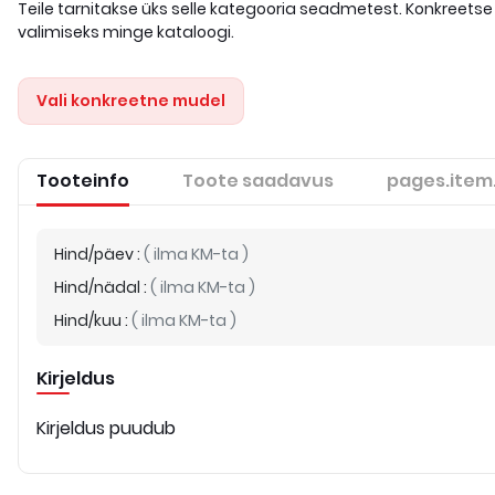
Teile tarnitakse üks selle kategooria seadmetest. Konkreetse
valimiseks minge kataloogi.
Vali konkreetne mudel
Tooteinfo
Toote saadavus
pages.item
Hind/päev
:
(
ilma KM-ta
)
Hind/nädal
:
(
ilma KM-ta
)
Hind/kuu
:
(
ilma KM-ta
)
Kirjeldus
Kirjeldus puudub