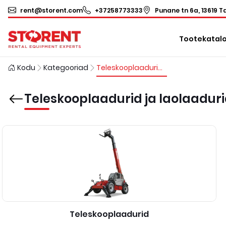
rent@storent.com
+37258773333
Punane tn 6a, 13619 Ta
Tootekatal
Kodu
Kategooriad
Teleskooplaadurid ja laolaadurid
Teleskooplaadurid ja laolaadur
Teleskooplaadurid