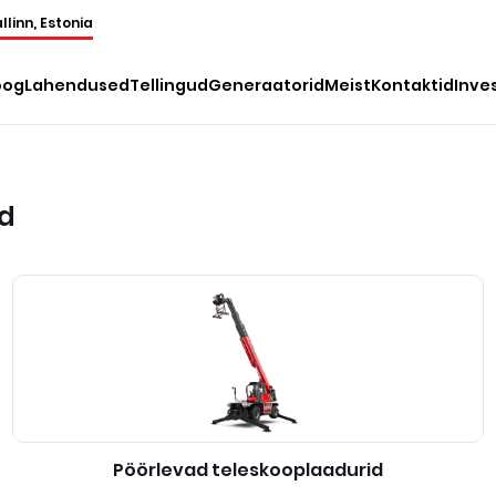
llinn, Estonia
oog
Lahendused
Tellingud
Generaatorid
Meist
Kontaktid
Inve
id
Pöörlevad teleskooplaadurid