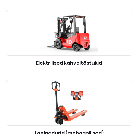
Elektrilised kahveltõstukid
Laolaadurid (mehaanilised)