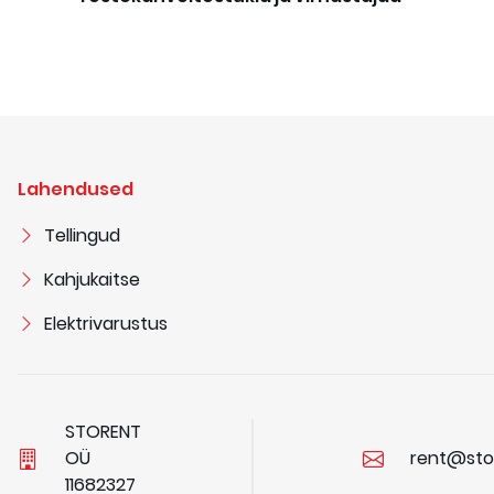
Lahendused
Tellingud
Kahjukaitse
Elektrivarustus
STORENT
OÜ
rent@sto
1
1
6
8
2
3
2
7