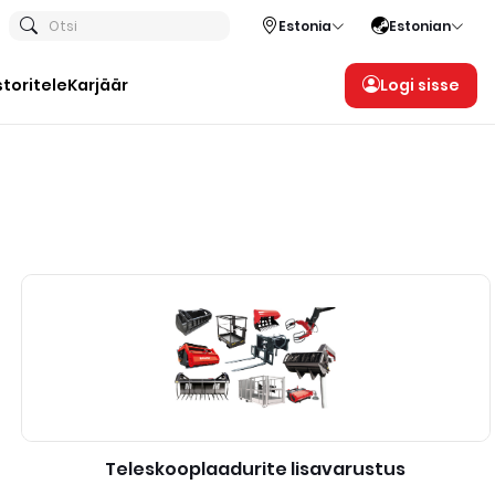
Otsi
Estonia
Estonian
storitele
Karjäär
Logi sisse
Teleskooplaadurite lisavarustus