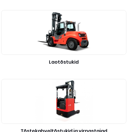
Laotõstukid
Tõstekahveltõstukid ja virnastajad