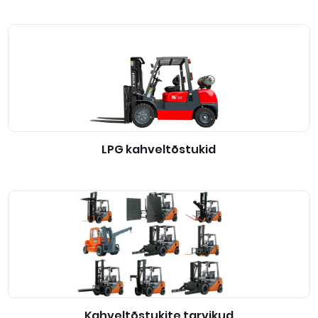
LPG kahveltõstukid
Kahveltõstukite tarvikud