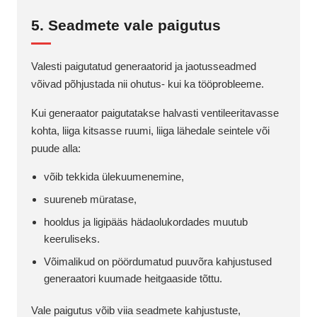
5. Seadmete vale paigutus
Valesti paigutatud generaatorid ja jaotusseadmed
võivad põhjustada nii ohutus- kui ka tööprobleeme.
Kui generaator paigutatakse halvasti ventileeritavasse
kohta, liiga kitsasse ruumi, liiga lähedale seintele või
puude alla:
võib tekkida ülekuumenemine,
suureneb müratase,
hooldus ja ligipääs hädaolukordades muutub
keeruliseks.
Võimalikud on pöördumatud puuvõra kahjustused
generaatori kuumade heitgaaside tõttu.
Vale paigutus võib viia seadmete kahjustuste,