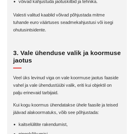
võivad kahjustuda jaotuskilbid ja tehnika.
Valesti valitud kaablid võivad põhjustada mitme
tuhande euro väärtuses seadmekahjustusi või isegi
ohutusintsidente.
3. Vale ühenduse valik ja koormuse
jaotus
Veel üks levinud viga on vale koormuse jaotus faaside
vahel ja vale ühendustüübi valik, eriti kui objektil on
palju erinevaid tarbijaid.
Kui kogu koormus ühendatakse ühele faasile ja teised
jäävad alakoormatuks, võib see põhjustada:
kaitselülitite rakendumist,
pingekõikumisi,