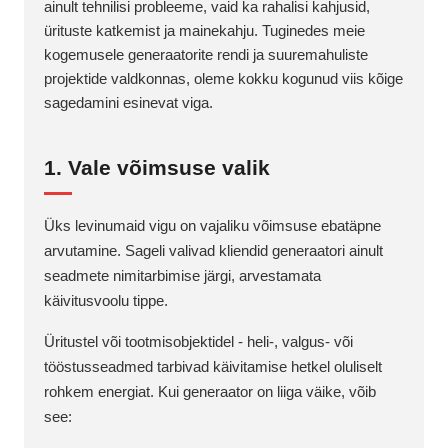
ainult tehnilisi probleeme, vaid ka rahalisi kahjusid,
ürituste katkemist ja mainekahju. Tuginedes meie
kogemusele generaatorite rendi ja suuremahuliste
projektide valdkonnas, oleme kokku kogunud viis kõige
sagedamini esinevat viga.
1. Vale võimsuse valik
Üks levinumaid vigu on vajaliku võimsuse ebatäpne
arvutamine. Sageli valivad kliendid generaatori ainult
seadmete nimitarbimise järgi, arvestamata
käivitusvoolu tippe.
Üritustel või tootmisobjektidel - heli-, valgus- või
tööstusseadmed tarbivad käivitamise hetkel oluliselt
rohkem energiat. Kui generaator on liiga väike, võib
see: