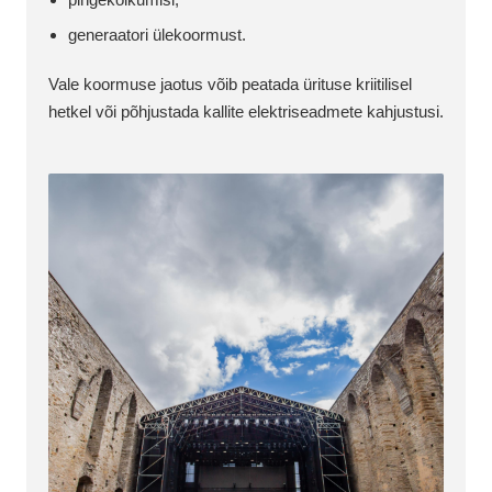
generaatori ülekoormust.
Vale koormuse jaotus võib peatada ürituse kriitilisel
hetkel või põhjustada kallite elektriseadmete kahjustusi.