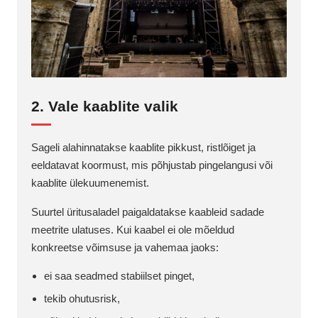
2. Vale kaablite valik
Sageli alahinnatakse kaablite pikkust, ristlõiget ja
eeldatavat koormust, mis põhjustab pingelangusi või
kaablite ülekuumenemist.
Suurtel üritusaladel paigaldatakse kaableid sadade
meetrite ulatuses. Kui kaabel ei ole mõeldud
konkreetse võimsuse ja vahemaa jaoks:
ei saa seadmed stabiilset pinget,
tekib ohutusrisk,