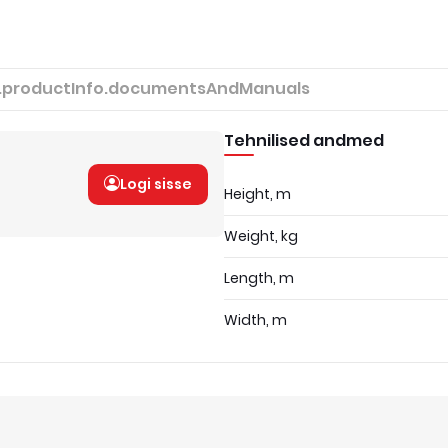
.productInfo.documentsAndManuals
Tehnilised andmed
Logi sisse
Height, m
Weight, kg
Length, m
Width, m