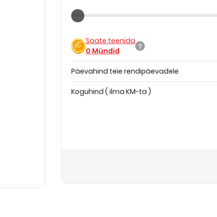
Saate teenida
0
Mündid
Päevahind teie rendipäevadele
Koguhind
(
ilma KM-ta
)