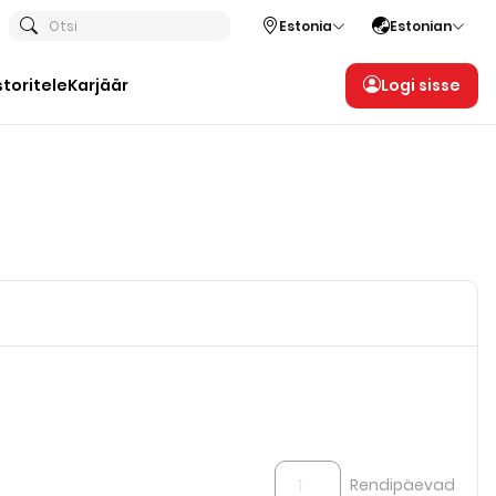
Otsi
Estonia
Estonian
storitele
Karjäär
Logi sisse
Rendipäevad