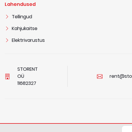
Lahendused
Tellingud
Kahjukaitse
Elektrivarustus
STORENT
OÜ
rent@sto
1
1
6
8
2
3
2
7