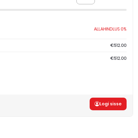
ALLAHINDLUS
0%
€512.00
€512.00
Logi sisse