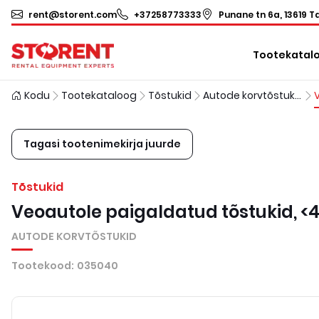
rent@storent.com
+37258773333
Punane tn 6a, 13619 Ta
Tootekatal
Kodu
Tootekataloog
Tõstukid
Autode korvtõstukid
Tagasi tootenimekirja juurde
Tõstukid
Veoautole paigaldatud tõstukid, <
AUTODE KORVTÕSTUKID
Tootekood
:
035040