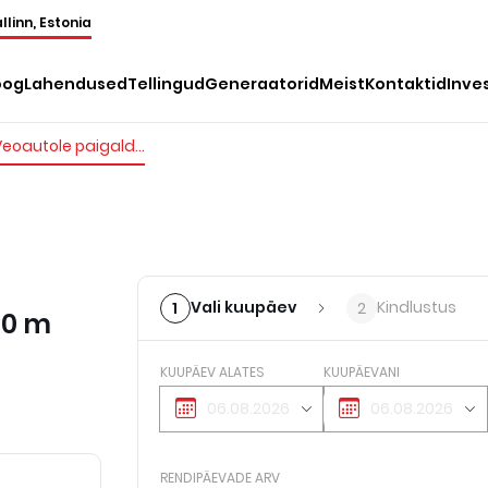
llinn, Estonia
oog
Lahendused
Tellingud
Generaatorid
Meist
Kontaktid
Inve
Veoautole paigaldatud tõstukid, <40 m
Vali kuupäev
Kindlustus
1
2
40 m
KUUPÄEV ALATES
KUUPÄEVANI
RENDIPÄEVADE ARV