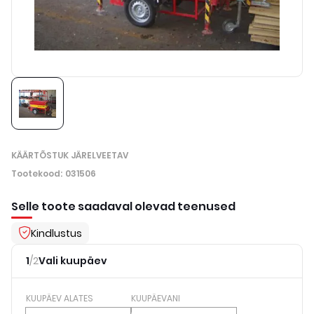
KÄÄRTÕSTUK JÄRELVEETAV
Tootekood
:
031506
Selle toote saadaval olevad teenused
Kindlustus
1
/
2
Vali kuupäev
KUUPÄEV ALATES
KUUPÄEVANI