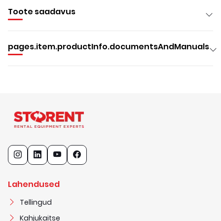
Toote saadavus
pages.item.productInfo.documentsAndManuals
Lahendused
Tellingud
Kahjukaitse