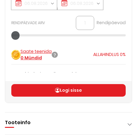
Rendipäevad
RENDIPÄEVADE ARV
Saate teenida
ALLAHINDLUS
0%
0
Mündid
Päevahind teie rendipäevadele
€44.00
Koguhind
(
ilma KM-ta
)
€44.00
Logi sisse
Tooteinfo