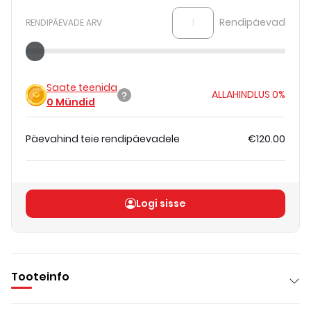
Rendipäevad
RENDIPÄEVADE ARV
Saate teenida
ALLAHINDLUS
0%
0
Mündid
Päevahind teie rendipäevadele
€120.00
Koguhind
(
ilma KM-ta
)
€120.00
Logi sisse
Tooteinfo