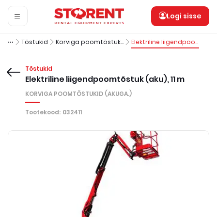
Logi sisse
Tõstukid
Korviga poomtõstukid (akuga.)
Elektriline liigendpoomtõstuk (aku), 11 m
Tõstukid
Elektriline liigendpoomtõstuk (aku), 11 m
KORVIGA POOMTÕSTUKID (AKUGA.)
Tootekood
:
032411