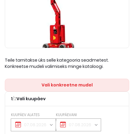
Teile tarnitakse üks selle kategooria seadmetest.
Konkreetse mudeli valimiseks minge kataloogi.
Vali konkreetne mudel
1
/
2
Vali kuupäev
KUUPÄEV ALATES
KUUPÄEVANI