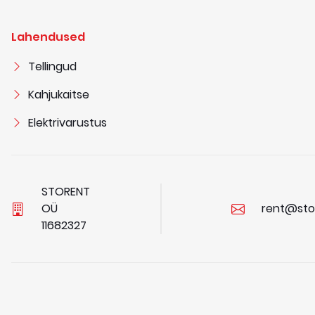
Lahendused
Tellingud
Kahjukaitse
Elektrivarustus
STORENT
OÜ
rent@sto
1
1
6
8
2
3
2
7