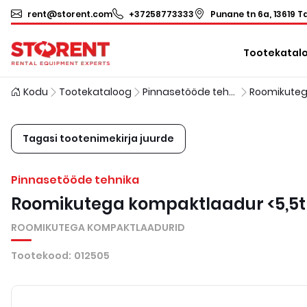
rent@storent.com
+37258773333
Punane tn 6a, 13619 Ta
Tootekatal
Kodu
Tootekataloog
Pinnasetööde tehnika
Tagasi tootenimekirja juurde
Pinnasetööde tehnika
Roomikutega kompaktlaadur <5,5t
ROOMIKUTEGA KOMPAKTLAADURID
Tootekood
:
012505