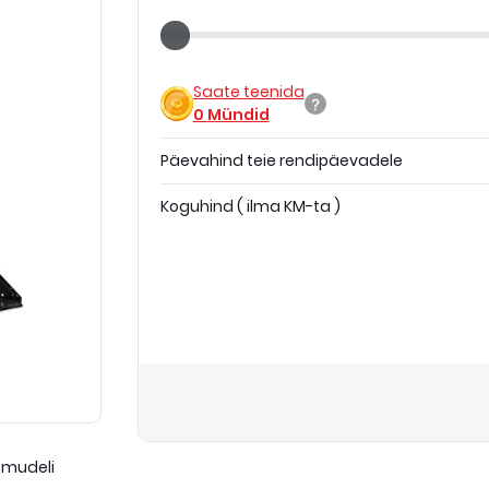
Saate teenida
0
Mündid
Päevahind teie rendipäevadele
Koguhind
(
ilma KM-ta
)
 mudeli