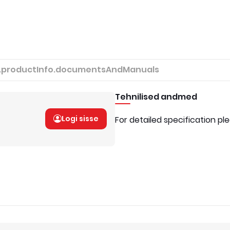
.productInfo.documentsAndManuals
Tehnilised andmed
Logi sisse
For detailed specification pl