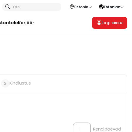
Otsi
Estonia
Estonian
storitele
Karjäär
Logi sisse
Kindlustus
3
Rendipäevad