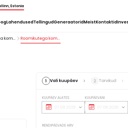
llinn, Estonia
oog
Lahendused
Tellingud
Generaatorid
Meist
Kontaktid
Inve
Roomikutega kompaktlaadurid
Roomikutega kompaktlaadur <5,5t
Vali kuupäev
Tarvikud
1
2
KUUPÄEV ALATES
KUUPÄEVANI
RENDIPÄEVADE ARV