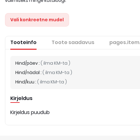
valimiseks minge kataloogi.
Vali konkreetne mudel
Tooteinfo
Toote saadavus
pages.item
Hind/päev
:
(
ilma KM-ta
)
Hind/nädal
:
(
ilma KM-ta
)
Hind/kuu
:
(
ilma KM-ta
)
Kirjeldus
Kirjeldus puudub