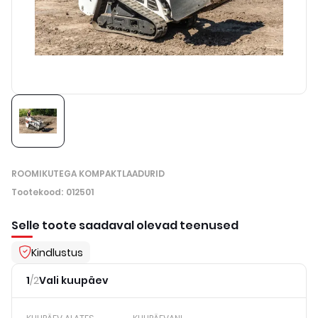
ROOMIKUTEGA KOMPAKTLAADURID
Tootekood
:
012501
Selle toote saadaval olevad teenused
Kindlustus
1
/
2
Vali kuupäev