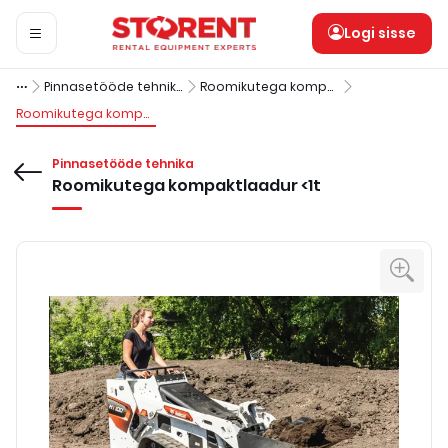
Logi sisse
Pinnasetööde tehnika
Roomikutega kompaktlaadurid
Roomikutega kompaktlaadur <1t
Pinnasetööde tehnika
Roomikutega kompaktlaadur <1t