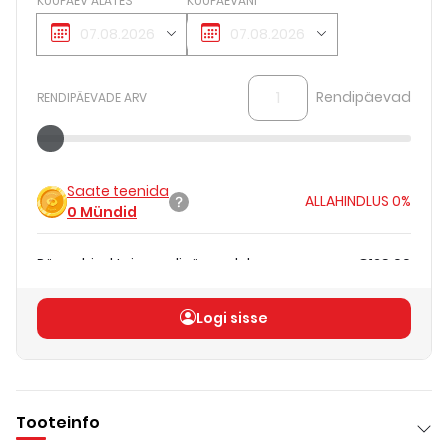
KUUPÄEV ALATES
KUUPÄEVANI
Rendipäevad
RENDIPÄEVADE ARV
Saate teenida
ALLAHINDLUS
0%
0
Mündid
Päevahind teie rendipäevadele
€129.00
Koguhind
(
ilma KM-ta
)
€129.00
Logi sisse
Tooteinfo