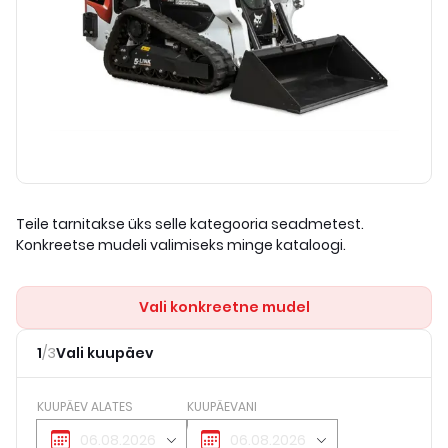
Teile tarnitakse üks selle kategooria seadmetest.
Konkreetse mudeli valimiseks minge kataloogi.
Vali konkreetne mudel
1
/
3
Vali kuupäev
KUUPÄEV ALATES
KUUPÄEVANI