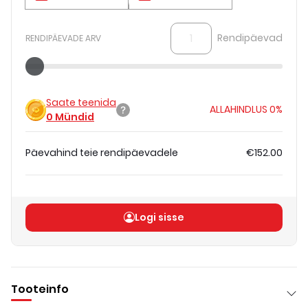
Rendipäevad
RENDIPÄEVADE ARV
Saate teenida
ALLAHINDLUS
0%
0
Mündid
Päevahind teie rendipäevadele
€152.00
Koguhind
(
ilma KM-ta
)
€152.00
Logi sisse
Tooteinfo