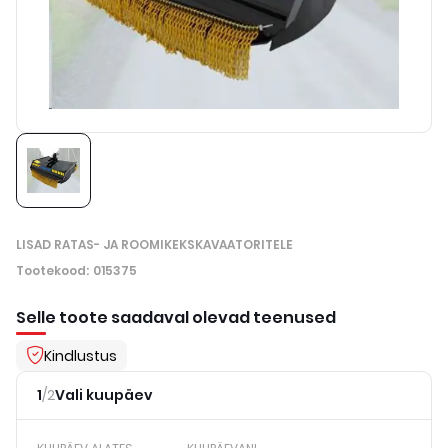
LISAD RATAS- JA ROOMIKEKSKAVAATORITELE
Tootekood
:
015375
Selle toote saadaval olevad teenused
Kindlustus
1
/
2
Vali kuupäev