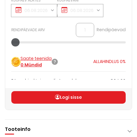
KUUPÄEV ALATES
KUUPÄEVANI
Rendipäevad
RENDIPÄEVADE ARV
Saate teenida
ALLAHINDLUS
0%
0
Mündid
Päevahind teie rendipäevadele
€94.00
Koguhind
(
ilma KM-ta
)
€94.00
Logi sisse
Tooteinfo