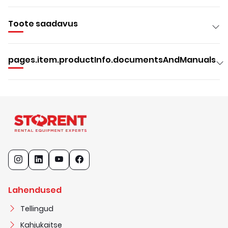
Toote saadavus
pages.item.productInfo.documentsAndManuals
Lahendused
Tellingud
Kahjukaitse