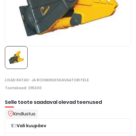
LISAD RATAS- JA ROOMIKEKSKAVAATORITELE
Tootekood
:
015330
Selle toote saadaval olevad teenused
Kindlustus
1
/
2
Vali kuupäev