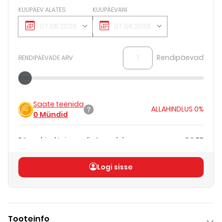
KUUPÄEV ALATES
KUUPÄEVANI
Rendipäevad
RENDIPÄEVADE ARV
Saate teenida
ALLAHINDLUS
0%
0
Mündid
Päevahind teie rendipäevadele
€0.55
Koguhind
(
ilma KM-ta
)
€0.55
Logi sisse
Tooteinfo