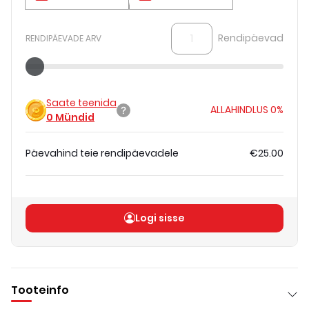
Rendipäevad
RENDIPÄEVADE ARV
Saate teenida
ALLAHINDLUS
0%
0
Mündid
Päevahind teie rendipäevadele
€25.00
Koguhind
(
ilma KM-ta
)
€25.00
Logi sisse
Tooteinfo