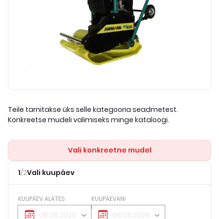
Teile tarnitakse üks selle kategooria seadmetest.
Konkreetse mudeli valimiseks minge kataloogi.
Vali konkreetne mudel
1
/
2
Vali kuupäev
KUUPÄEV ALATES
KUUPÄEVANI