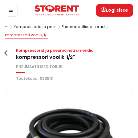
Logi sisse
Kompressorid ja pneumoinstrumendid
Pneumaatilised torud
kompressori voolik, 1/2"
Kompressorid ja pneumoinstrumendid
kompressori voolik, 1/2"
PNEUMAATILISED TORUD
Tootekood
:
092513