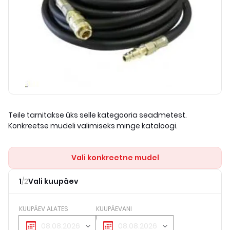
Teile tarnitakse üks selle kategooria seadmetest.
Konkreetse mudeli valimiseks minge kataloogi.
Vali konkreetne mudel
1
/
2
Vali kuupäev
KUUPÄEV ALATES
KUUPÄEVANI