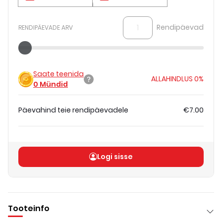
Rendipäevad
RENDIPÄEVADE ARV
Saate teenida
ALLAHINDLUS
0%
0
Mündid
Päevahind teie rendipäevadele
€7.00
Koguhind
(
ilma KM-ta
)
€7.00
Logi sisse
Tooteinfo