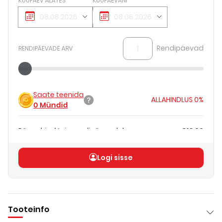
KUUPÄEV ALATES
KUUPÄEVANI
Rendipäevad
RENDIPÄEVADE ARV
Saate teenida
ALLAHINDLUS
0%
0
Mündid
Päevahind teie rendipäevadele
€13.00
Koguhind
(
ilma KM-ta
)
€13.00
Logi sisse
Tooteinfo