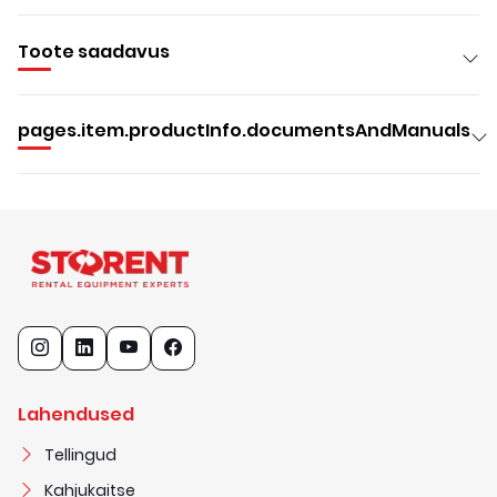
Toote saadavus
pages.item.productInfo.documentsAndManuals
Lahendused
Tellingud
Kahjukaitse