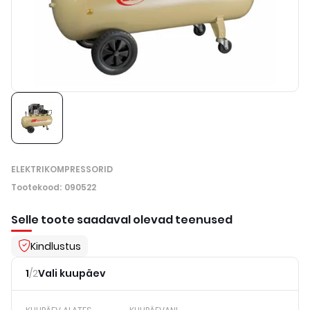
ELEKTRIKOMPRESSORID
Tootekood
:
090522
Selle toote saadaval olevad teenused
Kindlustus
1
/
2
Vali kuupäev