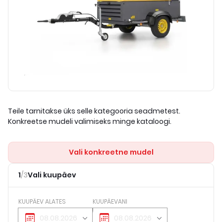
Teile tarnitakse üks selle kategooria seadmetest.
Konkreetse mudeli valimiseks minge kataloogi.
Vali konkreetne mudel
1
/
3
Vali kuupäev
KUUPÄEV ALATES
KUUPÄEVANI