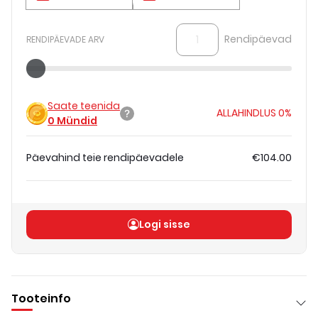
Rendipäevad
RENDIPÄEVADE ARV
Saate teenida
ALLAHINDLUS
0%
0
Mündid
Päevahind teie rendipäevadele
€104.00
Koguhind
(
ilma KM-ta
)
€104.00
Logi sisse
Tooteinfo