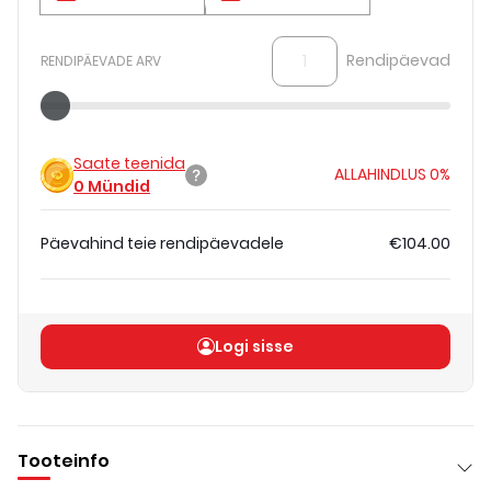
Rendipäevad
RENDIPÄEVADE ARV
Saate teenida
ALLAHINDLUS
0%
0
Mündid
Päevahind teie rendipäevadele
€104.00
Koguhind
(
ilma KM-ta
)
€104.00
Logi sisse
Tooteinfo