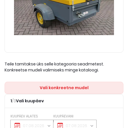
Teile tarnitakse üks selle kategooria seadmetest.
Konkreetse mudeli valimiseks minge kataloogi.
Vali konkreetne mudel
1
/
3
Vali kuupäev
KUUPÄEV ALATES
KUUPÄEVANI