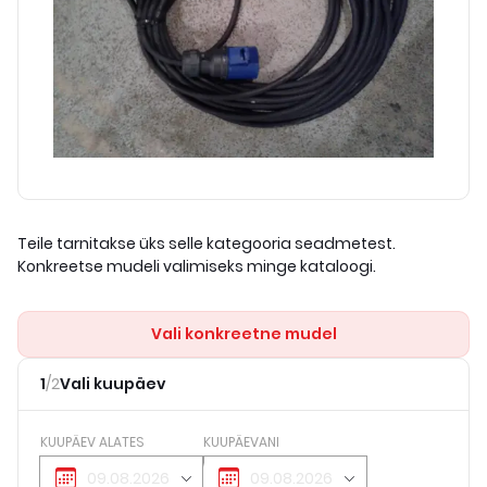
Teile tarnitakse üks selle kategooria seadmetest.
Konkreetse mudeli valimiseks minge kataloogi.
Vali konkreetne mudel
1
/
2
Vali kuupäev
KUUPÄEV ALATES
KUUPÄEVANI