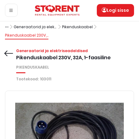
Logi sisse
Generaatorid ja elektriseadeldised
Pikenduskaabel
Pikenduskaabel 230V, 32A, 1-faasiline
Generaatorid ja elektriseadeldised
Pikenduskaabel 230V, 32A, 1-faasiline
PIKENDUSKAABEL
Tootekood
:
103011