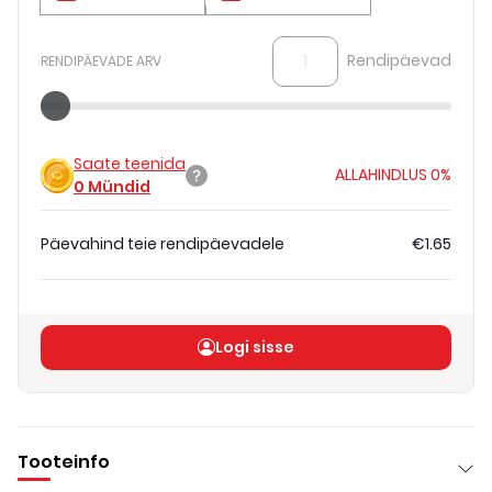
Rendipäevad
RENDIPÄEVADE ARV
Saate teenida
ALLAHINDLUS
0%
0
Mündid
Päevahind teie rendipäevadele
€1.65
Koguhind
(
ilma KM-ta
)
€1.65
Logi sisse
Tooteinfo