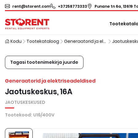
rent@storent.com
+37258773333
Punane tn 6a, 13619 Ta
Tootekatal
Kodu
Tootekataloog
Generaatorid ja elektriseadeldised
Jaotuskesk
Tagasi tootenimekirja juurde
Generaatorid ja elektriseadeldised
Jaotuskeskus, 16A
JAOTUSKESKUSED
Tootekood
:
U16/400V