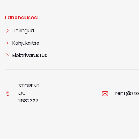
Lahendused
Tellingud
Kahjukaitse
Elektrivarustus
STORENT
OÜ
rent@sto
1
1
6
8
2
3
2
7