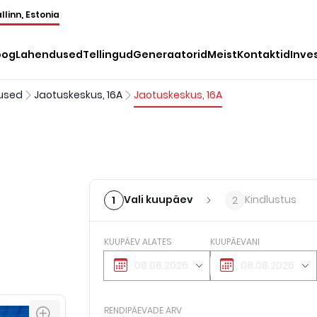
llinn, Estonia
oog
Lahendused
Tellingud
Generaatorid
Meist
Kontaktid
Inve
used
Jaotuskeskus, 16A
Jaotuskeskus, 16A
Vali kuupäev
Kindlustus
1
2
KUUPÄEV ALATES
KUUPÄEVANI
RENDIPÄEVADE ARV