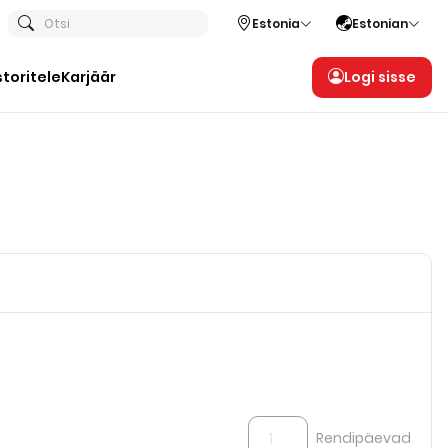
Otsi
Estonia
Estonian
storitele
Karjäär
Logi sisse
Rendipäevad