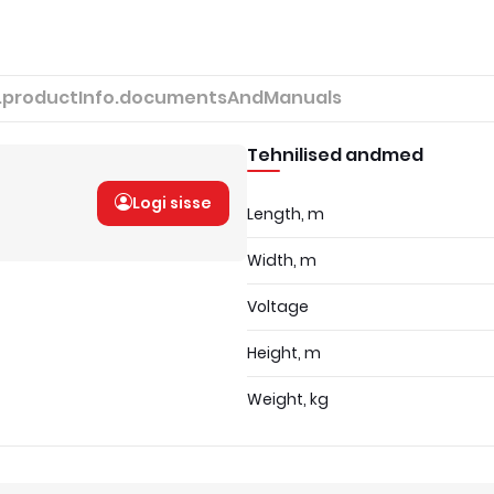
.productInfo.documentsAndManuals
Tehnilised andmed
Logi sisse
Length, m
Width, m
Voltage
Height, m
Weight, kg