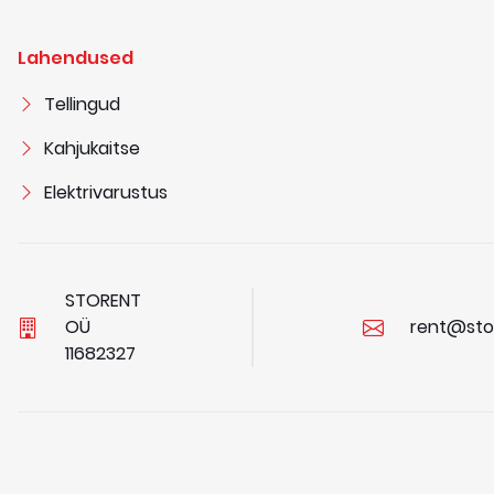
Lahendused
Tellingud
Kahjukaitse
Elektrivarustus
STORENT
OÜ
rent@sto
1
1
6
8
2
3
2
7