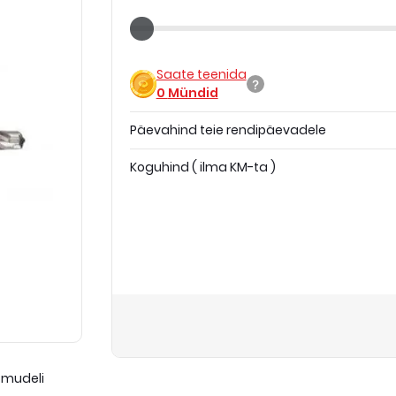
Saate teenida
0
Mündid
Päevahind teie rendipäevadele
Koguhind
(
ilma KM-ta
)
 mudeli