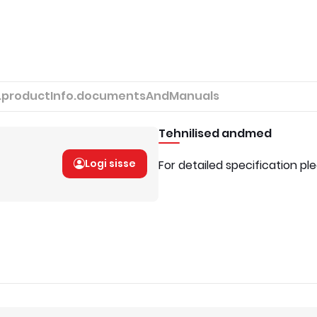
.productInfo.documentsAndManuals
Tehnilised andmed
Logi sisse
For detailed specification pl