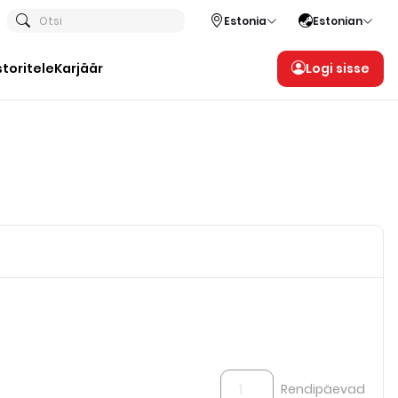
Otsi
Estonia
Estonian
storitele
Karjäär
Logi sisse
Rendipäevad