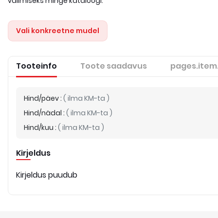
valimiseks minge kataloogi.
Vali konkreetne mudel
Tooteinfo
Toote saadavus
pages.item
Hind/päev
:
(
ilma KM-ta
)
Hind/nädal
:
(
ilma KM-ta
)
Hind/kuu
:
(
ilma KM-ta
)
Kirjeldus
Kirjeldus puudub