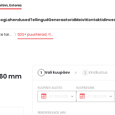
llinn, Estonia
oog
Lahendused
Tellingud
Generaatorid
Meist
Kontaktid
Inve
Perforaatorite tarvikud
SDS+ puuriterad, <10 mm, pikkus-<260 mm
Vali kuupäev
Kindlustus
1
2
<260 mm
KUUPÄEV ALATES
KUUPÄEVANI
RENDIPÄEVADE ARV