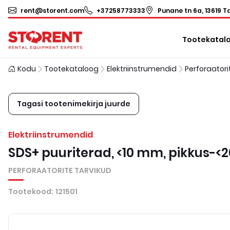
rent@storent.com
+37258773333
Punane tn 6a, 13619 Ta
Tootekatal
Kodu
Tootekataloog
Elektriinstrumendid
Tagasi tootenimekirja juurde
Elektriinstrumendid
SDS+ puuriterad, <10 mm, pikkus-
PERFORAATORITE TARVIKUD
Tootekood
:
121501