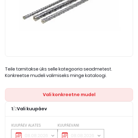
Teile tarnitakse üks selle kategooria seadmetest.
Konkreetse mudeli valimiseks minge kataloogi.
Vali konkreetne mudel
1
/
2
Vali kuupäev
KUUPÄEV ALATES
KUUPÄEVANI