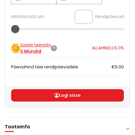
Rendipäevad
RENDIPÄEVADE ARV
Saate teenida
ALLAHINDLUS
0%
0
Mündid
Päevahind teie rendipäevadele
€5.00
Koguhind
(
ilma KM-ta
)
€5.00
Logi sisse
Tooteinfo