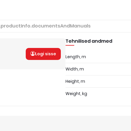
.productInfo.documentsAndManuals
Tehnilised andmed
Logi sisse
Length, m
Width, m
Height, m
Weight, kg