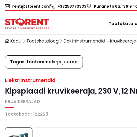
rent@storent.com
+37258773333
Punane tn 6a, 13619 Ta
Tootekatal
Kodu
Tootekataloog
Elektriinstrumendid
Kruvikeeraj
Tagasi tootenimekirja juurde
Elektriinstrumendid
Kipsplaadi kruvikeeraja, 230 V, 12 
KRUVIKEERAJAD
Tootekood
:
122223