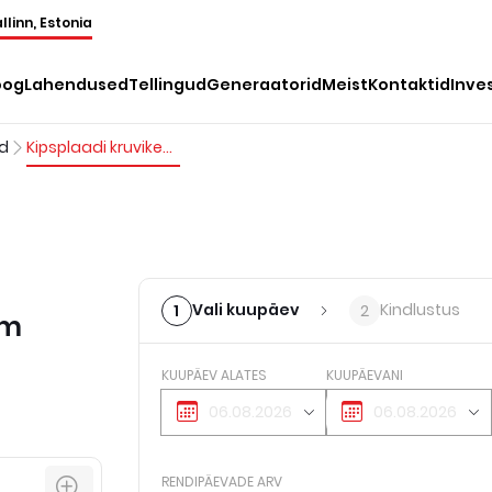
llinn, Estonia
oog
Lahendused
Tellingud
Generaatorid
Meist
Kontaktid
Inve
ad
Kipsplaadi kruvikeeraja, 230 V, 12 Nm
Vali kuupäev
Kindlustus
1
2
Nm
KUUPÄEV ALATES
KUUPÄEVANI
RENDIPÄEVADE ARV