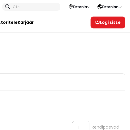
Otsi
Estonia
Estonian
storitele
Karjäär
Logi sisse
Rendipäevad