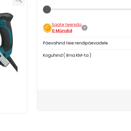
Saate teenida
0
Mündid
Päevahind teie rendipäevadele
Koguhind
(
ilma KM-ta
)