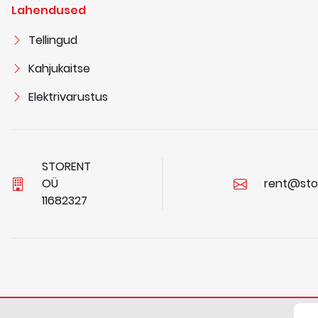
Lahendused
Tellingud
Kahjukaitse
Elektrivarustus
STORENT
OÜ
rent@sto
1
1
6
8
2
3
2
7