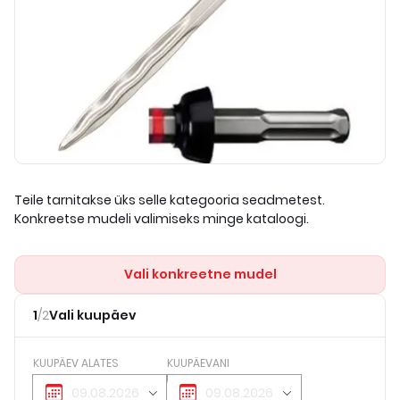
Teile tarnitakse üks selle kategooria seadmetest.
Konkreetse mudeli valimiseks minge kataloogi.
Vali konkreetne mudel
1
/
2
Vali kuupäev
KUUPÄEV ALATES
KUUPÄEVANI