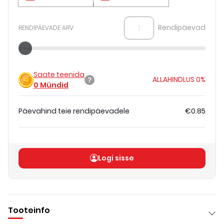
Rendipäevad
RENDIPÄEVADE ARV
Saate teenida
ALLAHINDLUS
0%
0
Mündid
Päevahind teie rendipäevadele
€0.85
Koguhind
(
ilma KM-ta
)
€0.85
Logi sisse
Tooteinfo