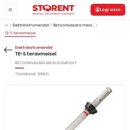
Logi sisse
Elektriinstrumendid
Betoonivasara meislikomplekt
TE-S teravmeisel
Elektriinstrumendid
TE-S teravmeisel
BETOONIVASARA MEISLIKOMPLEKT
Tootekood
:
120621