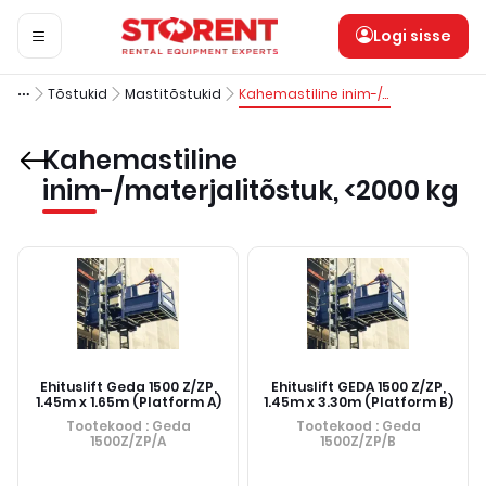
Logi sisse
Tõstukid
Mastitõstukid
Kahemastiline inim-/materjalitõstuk, <2000 kg
Kahemastiline
inim-/materjalitõstuk, <2000 kg
Ehituslift Geda 1500 Z/ZP,
Ehituslift GEDA 1500 Z/ZP,
1.45m x 1.65m (Platform A)
1.45m x 3.30m (Platform B)
Tootekood
: Geda
Tootekood
: Geda
1500Z/ZP/A
1500Z/ZP/B