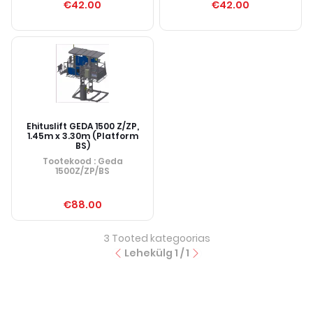
€42.00
€42.00
Ehituslift GEDA 1500 Z/ZP,
1.45m x 3.30m (Platform
BS)
Tootekood
: Geda
1500Z/ZP/BS
€88.00
3
Tooted kategoorias
Lehekülg
1
/
1