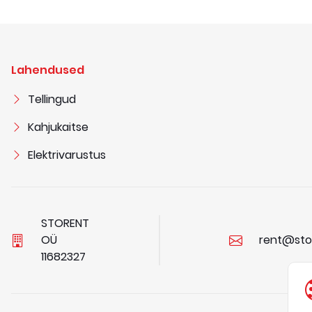
Lahendused
Tellingud
Kahjukaitse
Elektrivarustus
STORENT
OÜ
rent@sto
1
1
6
8
2
3
2
7