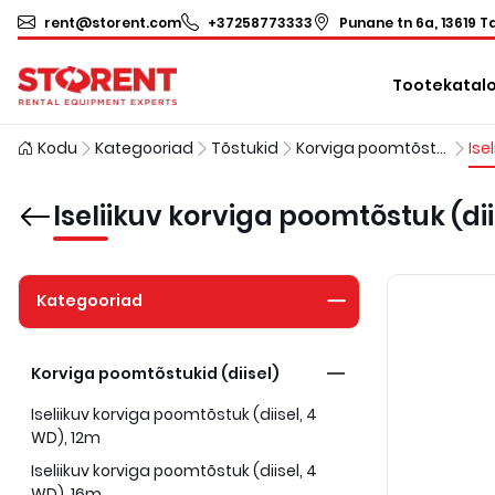
rent@storent.com
+37258773333
Punane tn 6a, 13619 Ta
Tootekatal
Kodu
Kategooriad
Tõstukid
Korviga poomtõstukid (diisel)
Iseliikuv korviga poomtõstuk (dii
Kategooriad
Korviga poomtõstukid (diisel)
Iseliikuv korviga poomtõstuk (diisel, 4
WD), 12m
Iseliikuv korviga poomtõstuk (diisel, 4
WD), 16m