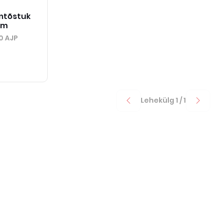
omtõstuk
41m
0 AJP
Lehekülg
1
/
1