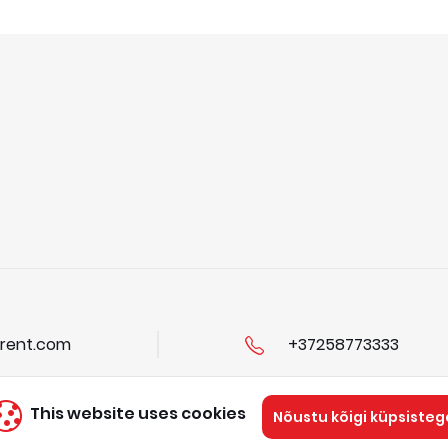
rent.com
+37258773333
This website uses cookies
Nõustu kõigi küpsisteg