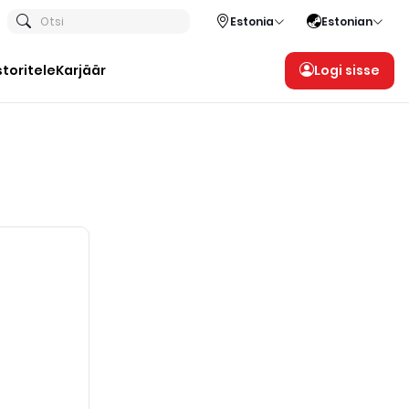
Otsi
Estonia
Estonian
storitele
Karjäär
Logi sisse