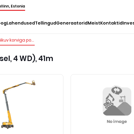
llinn, Estonia
oog
Lahendused
Tellingud
Generaatorid
Meist
Kontaktid
Inve
Iseliikuv korviga poomtõstuk (diisel, 4 WD), 41m
sel, 4 WD), 41m