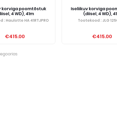
uv korviga poomtõstuk
Iseliikuv korviga po
iisel, 4 WD), 41m
(diisel, 4 WD), 
od
: Haulotte HA 41RTJPRO
Tootekood
: JLG 125
€415.00
€415.00
egoorias