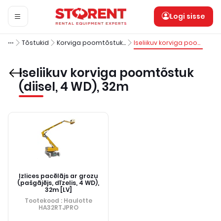
Logi sisse
Tõstukid
Korviga poomtõstukid (diisel)
Iseliikuv korviga poomtõstuk (diisel, 4 WD), 32m
Iseliikuv korviga poomtõstuk
(diisel, 4 WD), 32m
Izlices pacēlājs ar grozu
(pašgājējs, dīzelis, 4 WD),
32m [LV]
Tootekood
: Haulotte
HA32RTJPRO