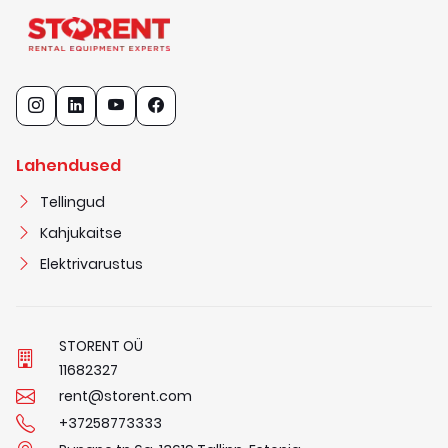
Lahendused
Tellingud
Kahjukaitse
Elektrivarustus
STORENT OÜ
1
1
6
8
2
3
2
7
rent@storent.com
+37258773333