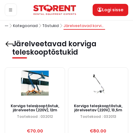
Logi sisse
Kategooriad
Tõstukid
Järelveetavad korviga teleskooptõstukid
Järelveetavad korviga
teleskooptõstukid
Korviga teleskooptõstuk,
Korviga teleskooptõstuk,
järelveetav (220V), 12m
järelveetav (220V), 13,5m
Tootekood
: 032012
Tootekood
: 032013
€70.00
€80.00