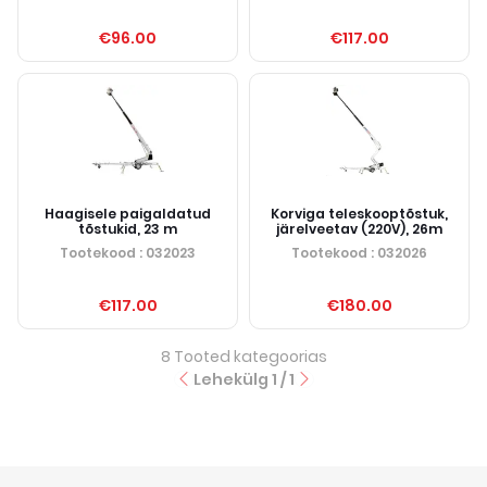
€96.00
€117.00
Haagisele paigaldatud
Korviga teleskooptõstuk,
tõstukid, 23 m
järelveetav (220V), 26m
Tootekood
: 032023
Tootekood
: 032026
€117.00
€180.00
8
Tooted kategoorias
Lehekülg
1
/
1