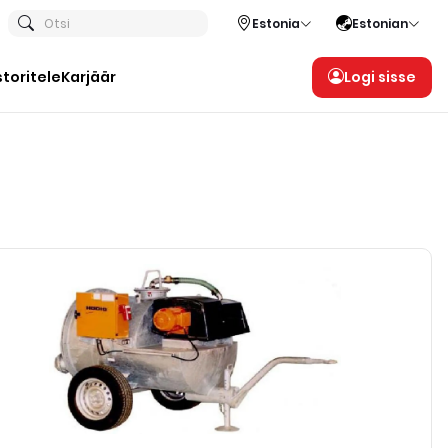
Otsi
Estonia
Estonian
storitele
Karjäär
Logi sisse