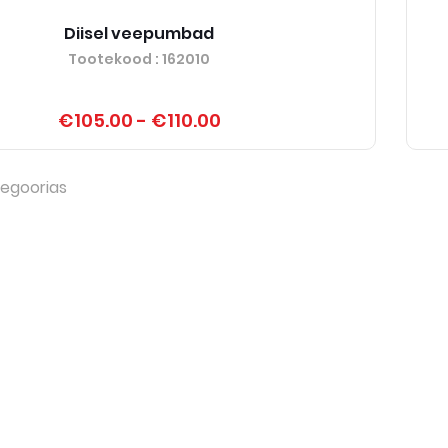
Diisel veepumbad
Tootekood
: 162010
€105.00
-
€110.00
egoorias