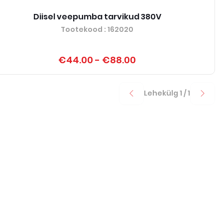
Diisel veepumba tarvikud 380V
Tootekood
: 162020
€44.00
-
€88.00
Lehekülg
1
/
1