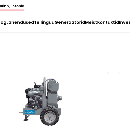
llinn, Estonia
oog
Lahendused
Tellingud
Generaatorid
Meist
Kontaktid
Inve