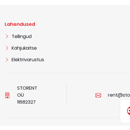
Lahendused
Tellingud
Kahjukaitse
Elektrivarustus
STORENT
OÜ
rent@sto
1
1
6
8
2
3
2
7