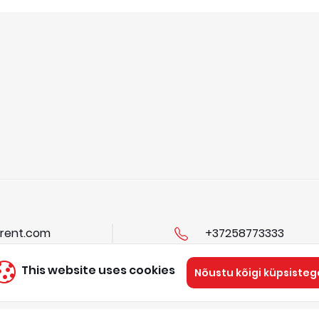
rent.com
+37258773333
This website uses cookies
Nõustu kõigi küpsisteg