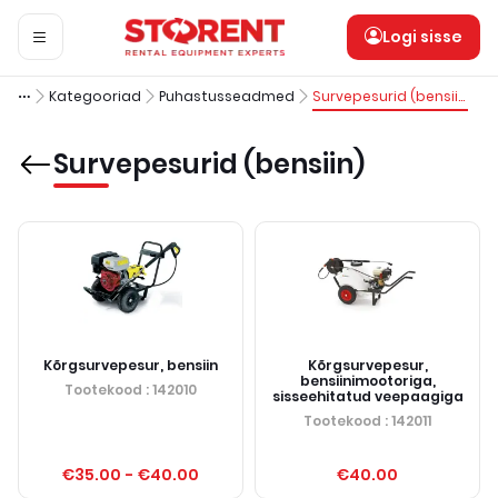
Logi sisse
Kategooriad
Puhastusseadmed
Survepesurid (bensiin)
Survepesurid (bensiin)
Kõrgsurvepesur, bensiin
Kõrgsurvepesur,
bensiinimootoriga,
Tootekood
: 142010
sisseehitatud veepaagiga
Tootekood
: 142011
€35.00
-
€40.00
€40.00