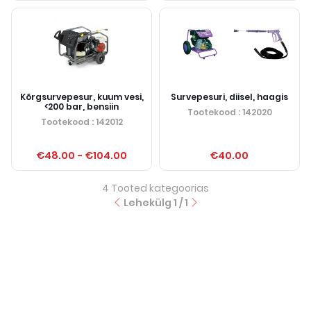
Kõrgsurvepesur, kuum vesi,
Survepesuri, diisel, haagis
<200 bar, bensiin
Tootekood
: 142020
Tootekood
: 142012
€48.00
-
€104.00
€40.00
4
Tooted kategoorias
Lehekülg
1
/
1