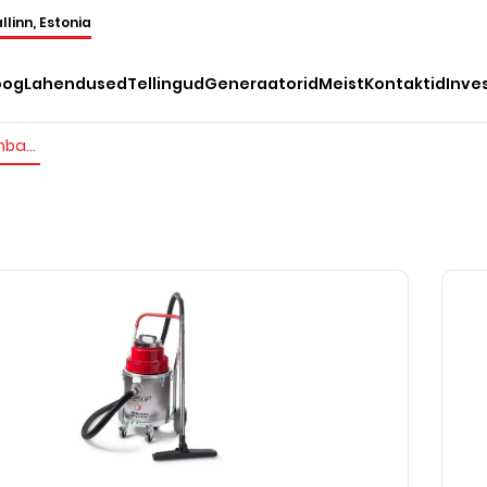
llinn, Estonia
oog
Lahendused
Tellingud
Generaatorid
Meist
Kontaktid
Inve
Veeimurid pumbaga