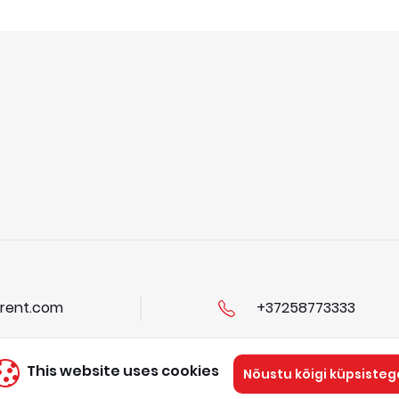
rent.com
+37258773333
This website uses cookies
Nõustu kõigi küpsisteg