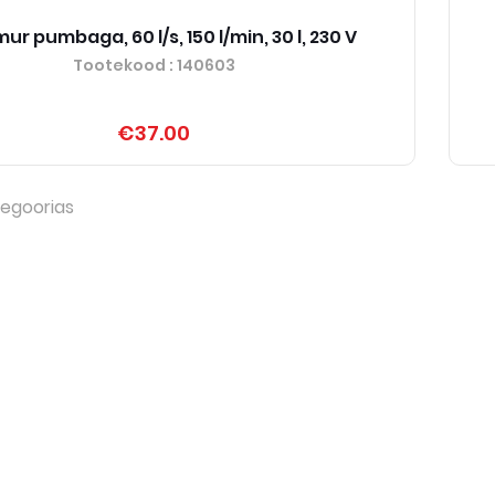
ur pumbaga, 60 l/s, 150 l/min, 30 l, 230 V
Tootekood
: 140603
€37.00
egoorias