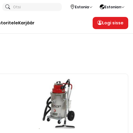
Otsi
Estonia
Estonian
storitele
Karjäär
Logi sisse