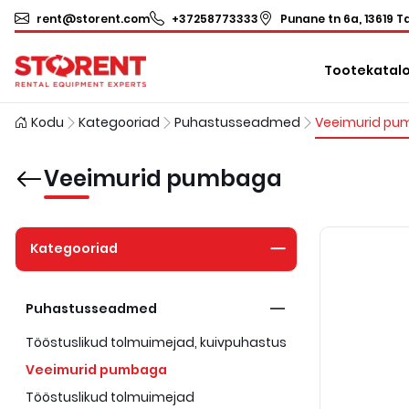
rent@storent.com
+37258773333
Punane tn 6a, 13619 Ta
Tootekatal
Kodu
Kategooriad
Puhastusseadmed
Veeimurid pumbaga
Kategooriad
Puhastusseadmed
Tööstuslikud tolmuimejad, kuivpuhastus
Veeimurid pumbaga
Tööstuslikud tolmuimejad