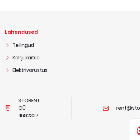
Lahendused
Tellingud
Kahjukaitse
Elektrivarustus
STORENT
OÜ
rent@sto
1
1
6
8
2
3
2
7