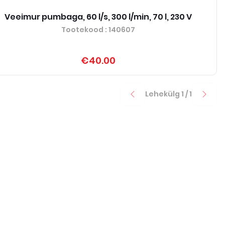
Veeimur pumbaga, 60 l/s, 300 l/min, 70 l, 230 V
Tootekood
: 140607
€40.00
Lehekülg
1
/
1