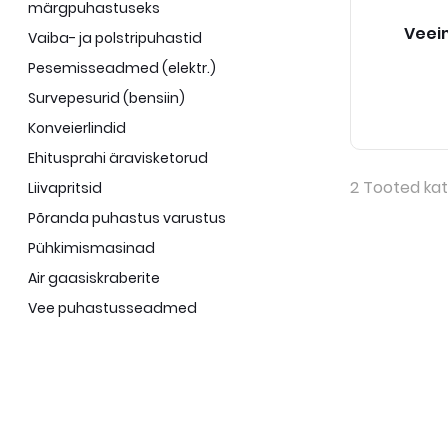
märgpuhastuseks
Veeim
Vaiba- ja polstripuhastid
Pesemisseadmed (elektr.)
Survepesurid (bensiin)
Konveierlindid
Ehitusprahi äravisketorud
2
Tooted kat
Liivapritsid
Põranda puhastus varustus
Pühkimismasinad
Air gaasiskraberite
Vee puhastusseadmed