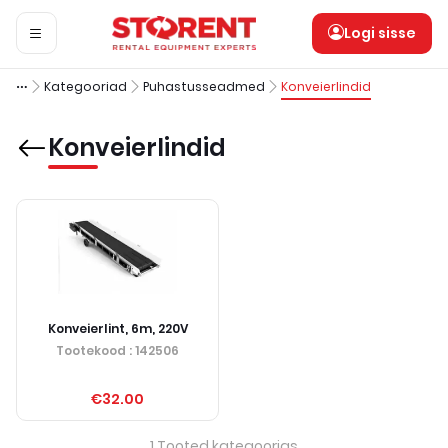
Logi sisse
Kategooriad
Puhastusseadmed
Konveierlindid
Konveierlindid
Konveierlint, 6m, 220V
Tootekood
: 142506
€32.00
1
Tooted kategoorias