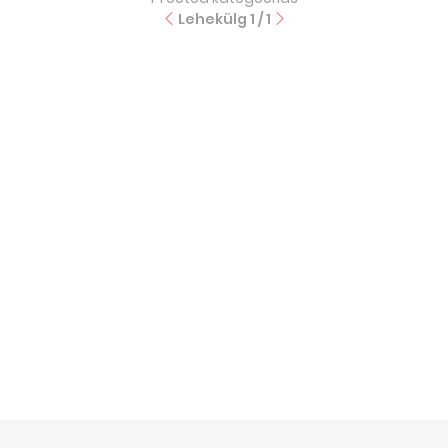
Lehekülg
1
/
1