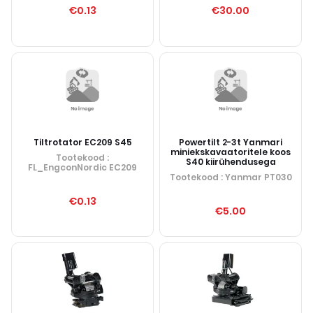
€0.13
€30.00
Tiltrotator EC209 S45
Powertilt 2-3t Yanmari
miniekskavaatoritele koos
Tootekood
:
S40 kiirühendusega
FL_EngconNordic EC209
Tootekood
: Yanmar PT030
€0.13
€5.00