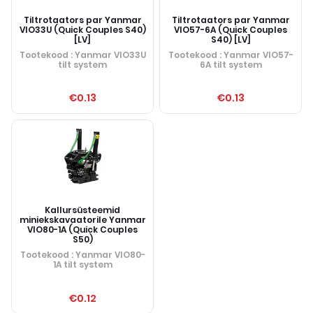
Tiltrotaators par Yanmar
Tiltrotaators par Yanmar
VIO33U (Quick Couples S40)
VIO57-6A (Quick Couples
[LV]
S40) [LV]
Tootekood
: Yanmar VIO33U
Tootekood
: Yanmar VIO57-
tilt system
6A tilt system
€0.13
€0.13
Kallursüsteemid
miniekskavaatorile Yanmar
VIO80-1A (Quick Couples
S50)
Tootekood
: Yanmar VIO80-
1A tilt system
€0.12