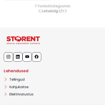
7
Tooted kategoorias
Lehekülg
1
/
1
Lahendused
Tellingud
Kahjukaitse
Elektrivarustus