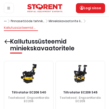
Logi sisse
Pinnasetööde tehnika
Miniekskavaatorite lisavarustus
Kallutussüsteemid miniekskavaatoritele
Kallutussüsteemid
miniekskavaatoritele
Tiltrotator EC206 S40
Tiltrotator EC209 S45
Tootekood
: EngconNordic
Tootekood
: EngconNordic
EC206
EC209