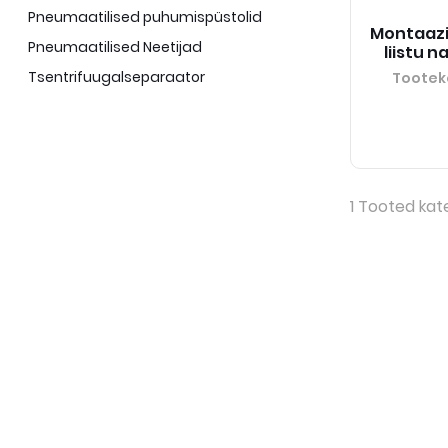
Pneumaatilised puhumispüstolid
Montaazi
Pneumaatilised Neetijad
liistu 
Tsentrifuugalseparaator
Tootek
1
Tooted kat