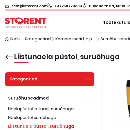
rent@storent.com
+37258773333
Punane tn 6a, 13619 Ta
Tootekatal
Kodu
Kategooriad
Kompressorid ja pneumoinstrumendid
Suruõhu sea
Liistunaela püstol, suruõhuga
Kategooriad
Suruõhu seadmed
Naelapüstol, rullnael, suruõhuga
Naelapüstol,suruõhuga
Liistunaela püstol, suruõhuga