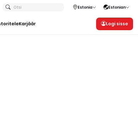
Otsi
Estonia
Estonian
storitele
Karjäär
Logi sisse