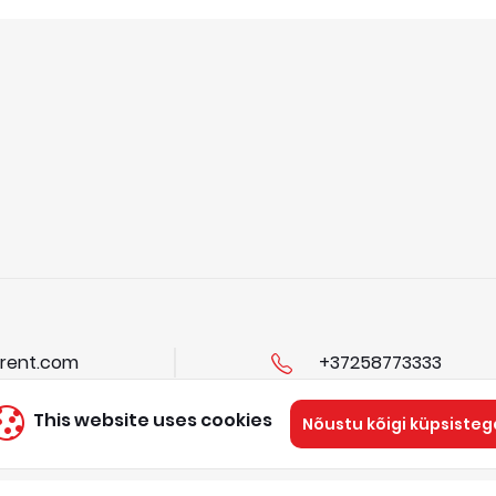
rent.com
+37258773333
This website uses cookies
Nõustu kõigi küpsisteg