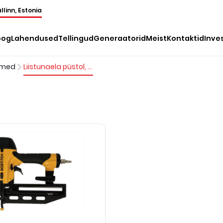
llinn, Estonia
oog
Lahendused
Tellingud
Generaatorid
Meist
Kontaktid
Inve
dmed
Liistunaela püstol, suruõhuga