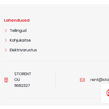
Lahendused
Tellingud
Kahjukaitse
Elektrivarustus
STORENT
OÜ
rent@sto
1
1
6
8
2
3
2
7