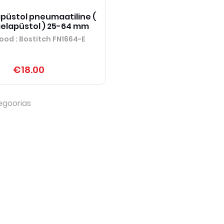
püstol pneumaatiline (
naelapüstol ) 25-64 mm
ood
: Bostitch FN1664-E
€18.00
egoorias