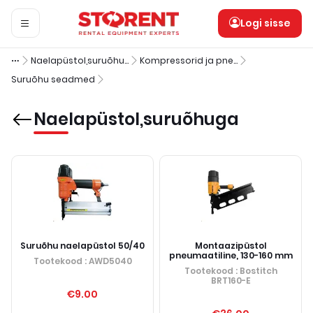
Logi sisse
Naelapüstol,suruõhuga
Kompressorid ja pneumoinstrumendid
Suruõhu seadmed
Naelapüstol,suruõhuga
Suruõhu naelapüstol 50/40
Montaazipüstol
pneumaatiline, 130-160 mm
Tootekood
: AWD5040
Tootekood
: Bostitch
BRT160-E
€9.00