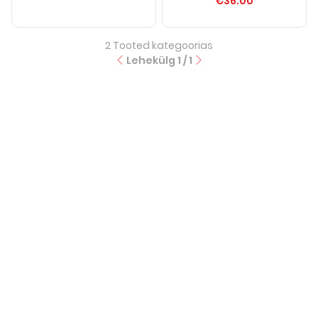
€36.00
2
Tooted kategoorias
Lehekülg
1
/
1