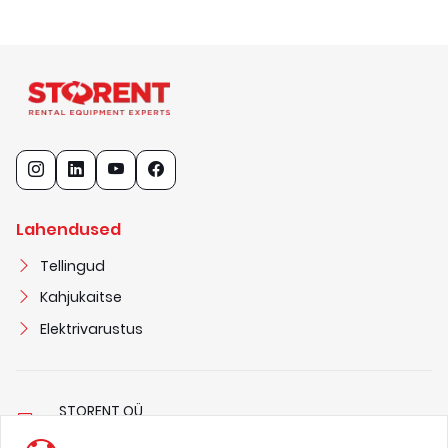
Lahendused
Tellingud
Kahjukaitse
Elektrivarustus
STORENT OÜ
1
1
6
8
2
3
2
7