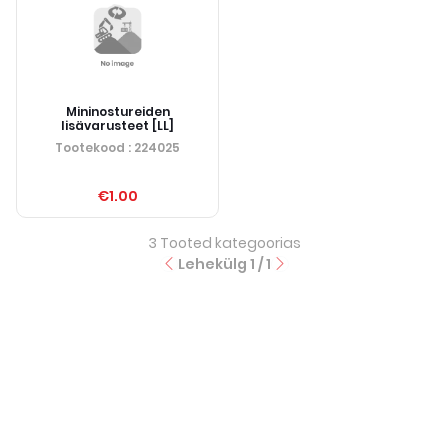
Mininostureiden
lisävarusteet [LL]
Tootekood
: 224025
€1.00
3
Tooted kategoorias
Lehekülg
1
/
1