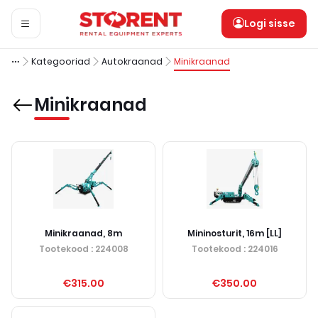
Logi sisse
Kategooriad
Autokraanad
Minikraanad
Minikraanad
Minikraanad, 8m
Mininosturit, 16m [LL]
Tootekood
: 224008
Tootekood
: 224016
€315.00
€350.00