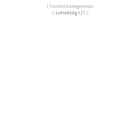
1
Tooted kategoorias
Lehekülg
1
/
1