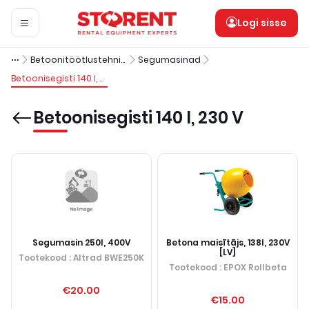
Logi sisse
Betoonitöötlustehnika
Segumasinad
Betoonisegisti 140 l, 230 V
Betoonisegisti 140 l, 230 V
Segumasin 250l, 400V
Betona maisītājs, 138l, 230V
[LV]
Tootekood
: Altrad BWE250K
Tootekood
: EPOX Rollbeta
€20.00
€15.00