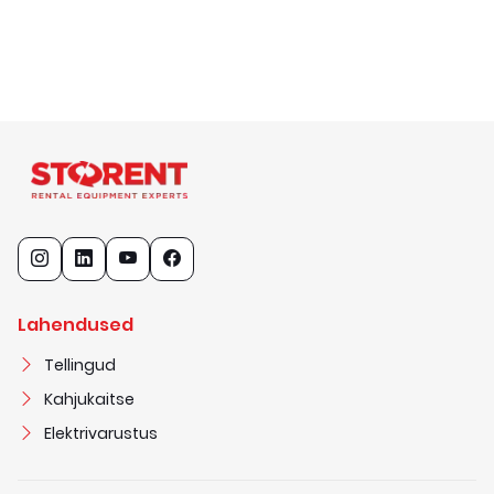
Lahendused
Tellingud
Kahjukaitse
Elektrivarustus