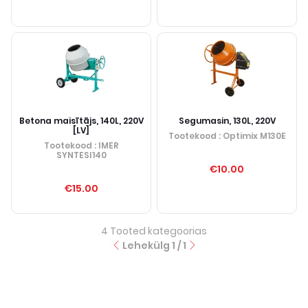
Betona maisītājs, 140L, 220V
Segumasin, 130L, 220V
[LV]
Tootekood
: Optimix M130E
Tootekood
: IMER
SYNTESI140
€10.00
€15.00
4
Tooted kategoorias
Lehekülg
1
/
1