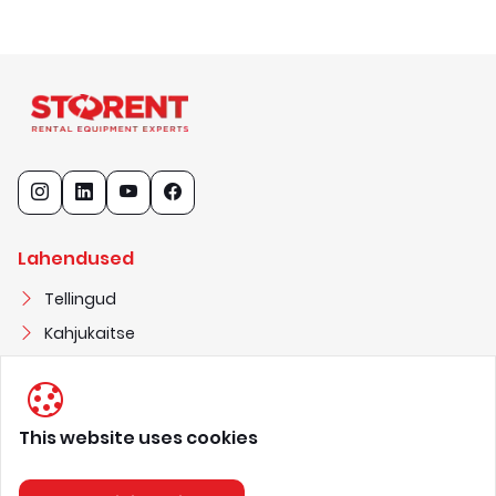
Lahendused
Tellingud
Kahjukaitse
Elektrivarustus
This website uses cookies
STORENT OÜ
1
1
6
8
2
3
2
7