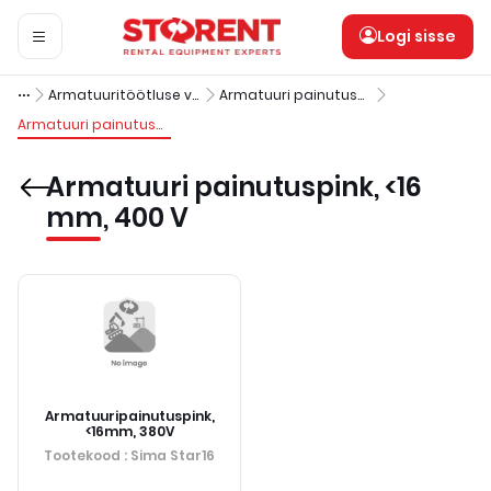
Logi sisse
Armatuuritöötluse varustus
Armatuuri painutuspingid elektrilised
Armatuuri painutuspink, <16 mm, 400 V
Armatuuri painutuspink, <16
mm, 400 V
Armatuuripainutuspink,
<16mm, 380V
Tootekood
: Sima Star16